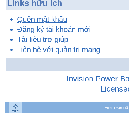
Links hữu ích
Quên mật khẩu
Đăng ký tài khoản mới
Tài liệu trợ giúp
Liên hệ với quản trị mạng
Invision Power Bo
License
Home
|
Mạng xã 