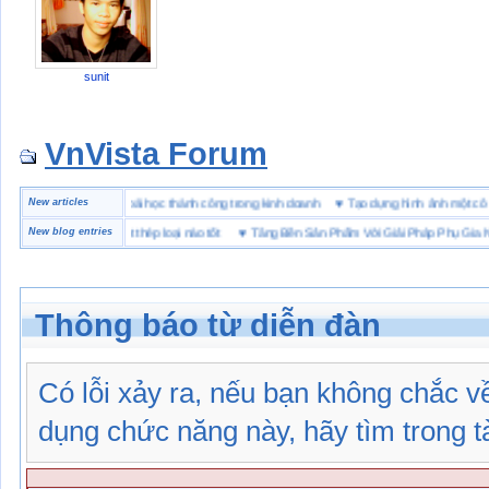
sunit
VnVista Forum
ặc biệt” của Microsoft
New articles
♥
4 bài học thành công trong kinh doanh
♥
Tạo dựng hình ảnh mộ
 hộ lót Kevlar và lót thép loại nào tốt
New blog entries
♥
Tăng Bền Sản Phẩm Với Giải Pháp Phụ Gia Nhựa
Thông báo từ diễn đàn
Có lỗi xảy ra, nếu bạn không chắc 
dụng chức năng này, hãy tìm trong tài