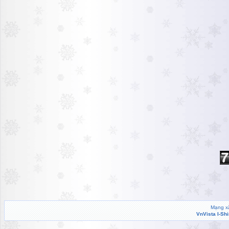
Mạng xã
VnVista I-Sh