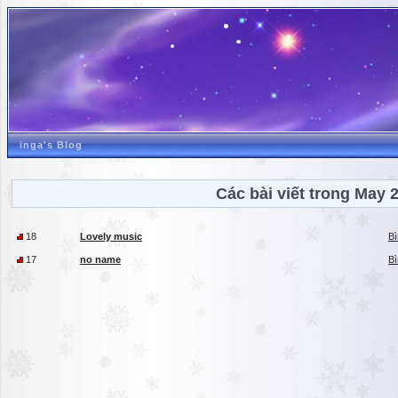
inga's Blog
Các bài viết trong May 
18
Lovely music
Bì
17
no name
Bì