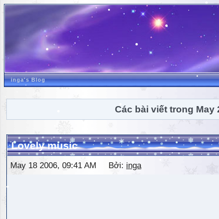
inga's Blog
Các bài viết trong May
Lovely music
May 18 2006, 09:41 AM Bởi:
inga