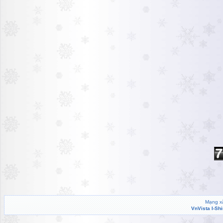
Mạng xã
VnVista I-Sh