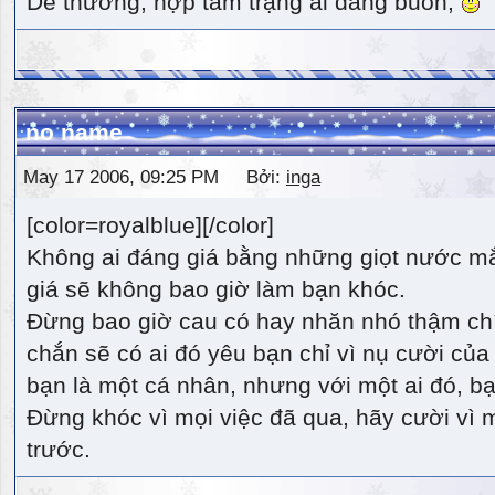
Dễ thương, hợp tâm trạng ai đang buồn,
no name
May 17 2006, 09:25 PM Bởi:
inga
[color=royalblue][/color]
Không ai đáng giá bằng những giọt nước m
giá sẽ không bao giờ làm bạn khóc.
Đừng bao giờ cau có hay nhăn nhó thậm ch
chắn sẽ có ai đó yêu bạn chỉ vì nụ cười của 
bạn là một cá nhân, nhưng với một ai đó, bạn
Đừng khóc vì mọi việc đã qua, hãy cười vì 
trước.