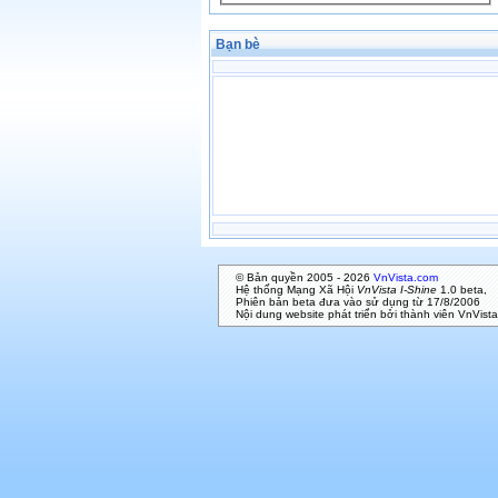
Bạn bè
© Bản quyền 2005 - 2026
VnVista.com
Hệ thống Mạng Xã Hội
VnVista I-Shine
1.0 beta,
Phiên bản beta đưa vào sử dụng từ 17/8/2006
Nội dung website phát triển bởi thành viên VnVista