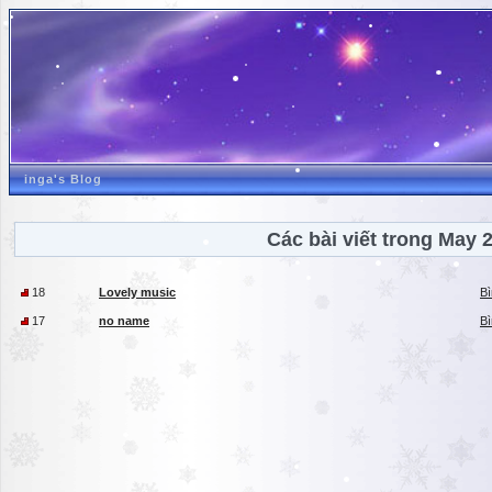
inga's Blog
Các bài viết trong May 
18
Lovely music
Bì
17
no name
Bì