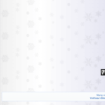
Mạng xã
VnVista I-Sh