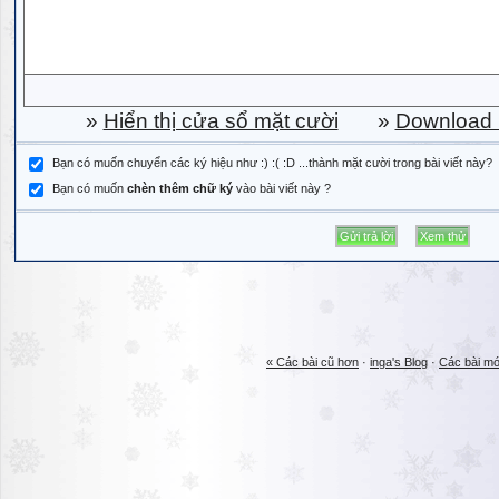
»
Hiển thị cửa sổ mặt cười
»
Download b
Bạn có muốn chuyển các ký hiệu như :) :( :D ...thành mặt cười trong bài viết này?
Bạn có muốn
chèn thêm chữ ký
vào bài viết này ?
« Các bài cũ hơn
·
inga's Blog
·
Các bài mớ