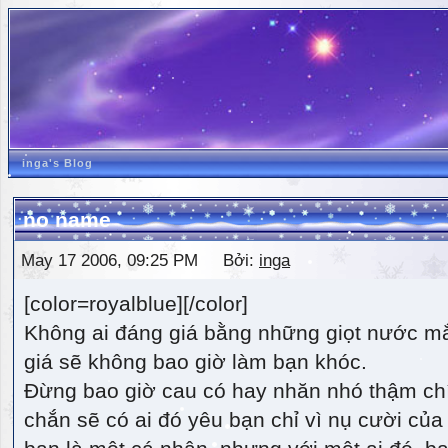
inga's Blog
no name
May 17 2006, 09:25 PM Bởi:
inga
[color=royalblue][/color]
Không ai đáng giá bằng những giọt nước m
giá sẽ không bao giờ làm bạn khóc.
Đừng bao giờ cau có hay nhăn nhó thậm ch
chắn sẽ có ai đó yêu bạn chỉ vì nụ cười của 