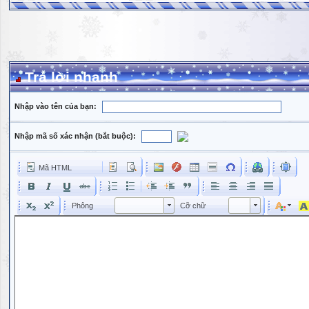
Trả lời nhanh
Nhập vào tên của bạn:
Nhập mã số xác nhận (bắt buộc):
Mã HTML
Phông
Kích cỡ phông
Phông
Cỡ chữ
Phông
Cỡ chữ