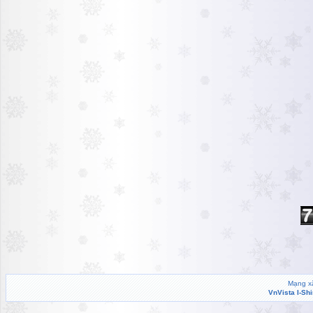
Mạng xã
VnVista I-Sh