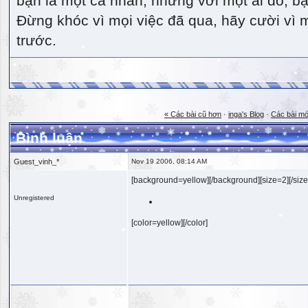
bạn là một cá nhân, nhưng với một ai đó, bạn
Đừng khóc vì mọi việc đã qua, hãy cười vì 
trước.
« Các bài cũ hơn
·
inga's Blog
·
Các bài mớ
Bình luận
Guest_vinh_*
Nov 19 2006, 08:14 AM
[background=yellow][/background][size=2][/size
Unregistered
[color=yellow][/color]