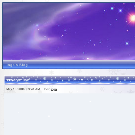
inga's Blog
Lovely music
May 18 2006, 09:41 AM Bởi:
inga