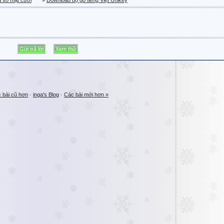
a sổ mặt cười
»
Download bộ gõ tiếng Việt Unikey
 bài cũ hơn
·
inga's Blog
·
Các bài mới hơn »