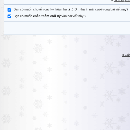
»
Hiển thị cử
Bạn có muốn chuyển các ký hiệu như :) :( :D ...thành mặt cười trong bài viết này?
Bạn có muốn
chèn thêm chữ ký
vào bài viết này ?
« Các