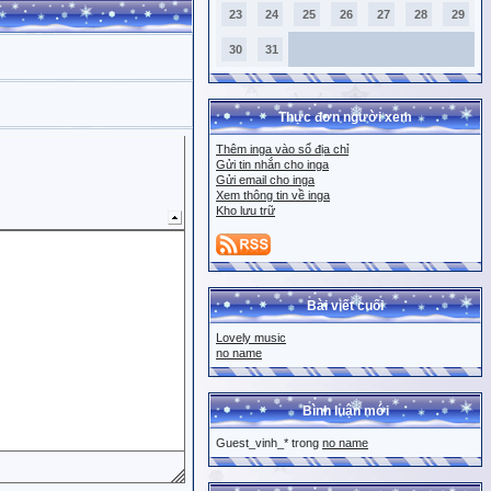
23
24
25
26
27
28
29
30
31
Thực đơn người xem
Thêm inga vào sổ địa chỉ
Gửi tin nhắn cho inga
Gửi email cho inga
Xem thông tin về inga
Kho lưu trữ
Bài viết cuối
Lovely music
no name
Bình luận mới
Guest_vinh_* trong
no name