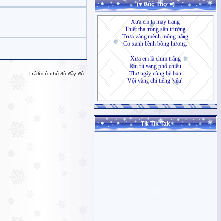
(♥ Góc Thơ ♥)
Trả lời ở chế độ đầy đủ
Tik Tik Tak