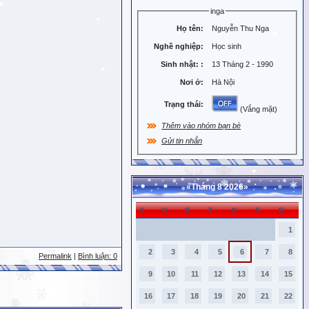
inga
Họ tên:
Nguyễn Thu Nga
Nghề nghiệp:
Học sinh
Sinh nhật:
:
13 Tháng 2 - 1990
Nơi ở:
Hà Nội
Trạng thái:
(Vắng mặt)
Thêm vào nhóm bạn bè
Gửi tin nhắn
«
Tháng 8 2026
»
C
H
B
T
N
S
B
1
2
3
4
5
6
7
8
Permalink
|
Bình luận: 0
9
10
11
12
13
14
15
16
17
18
19
20
21
22