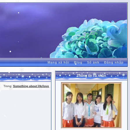
Mạng xã hội
Blog
Sổ ảnh
Đăng nhập
Thông tin cá nhân
Trong:
Something about life/love