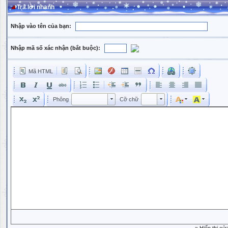
Trả lời nhanh
Nhập vào tên của bạn:
Nhập mã số xác nhận (bắt buộc):
Mã HTML
Phông
Kích cỡ phông
Phông
Cỡ chữ
Phông
Cỡ chữ