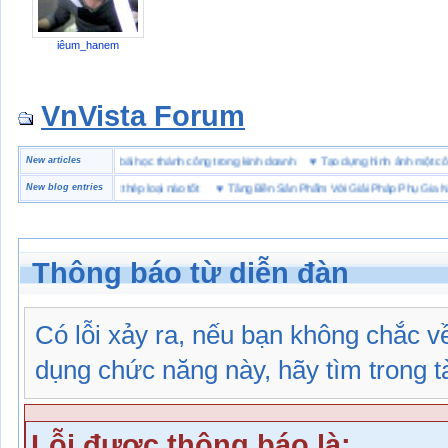
iêum_hanem
VnVista Forum
ặc biệt” của Microsoft
New articles
♥
4 bài học thành công trong kinh doanh
♥
Tạo dựng hình ảnh mộ
 hộ lót Kevlar và lót thép loại nào tốt
New blog entries
♥
Tăng Bền Sản Phẩm Với Giải Pháp Phụ Gia Nhựa
Thông báo từ diễn đàn
Có lỗi xảy ra, nếu bạn không chắc 
dụng chức năng này, hãy tìm trong tài
Lỗi được thông báo là: