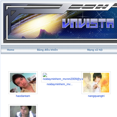
Home
Bảng điều khiển
Mạng xã hội
noidayminhem_mv...
haodantam
nangquangtri