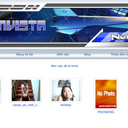
Mạng xã hội
Diễn đàn
Blog
Thiệp điện t
Mục này đã bị khoá
casau_pe_xinh_x...
loveduy
PHONONG