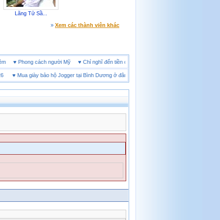
Lãng Tử Sầ...
»
Xem các thành viên khác
ine đêm
♥
Phong cách người Mỹ
♥
Chỉ nghĩ đến tiền cũng làm người ta ích kỷ
♥
Mua giày bảo hộ Jogger tại Bình Dương ở đâu tốt
♥
Thị trường giày bảo hộ tại Thái N