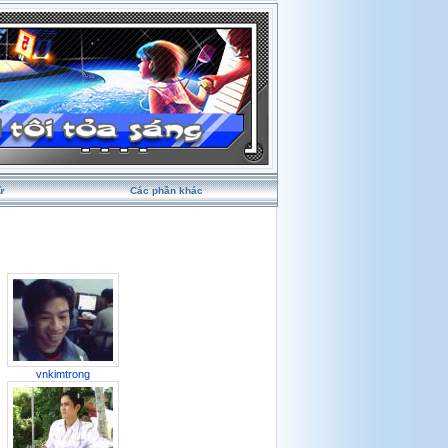
ử
Các phần khác
vnkimtrong