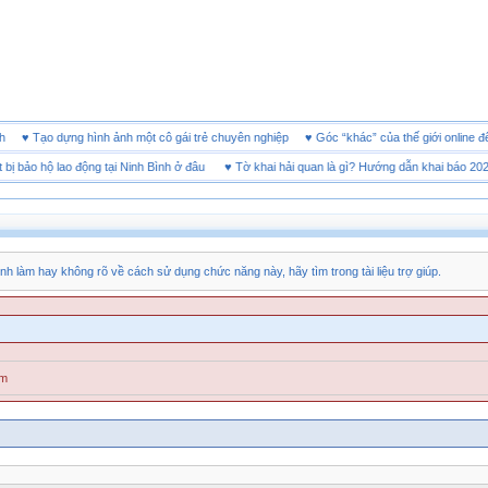
 doanh
♥
Tạo dựng hình ảnh một cô gái trẻ chuyên nghiệp
♥
Góc “khác” của thế giới onl
bảo hộ lao động tại Ninh Bình ở đâu
♥
Tờ khai hải quan là gì? Hướng dẫn khai báo 2026
nh làm hay không rõ về cách sử dụng chức năng này, hãy tìm trong tài liệu trợ giúp.
ăm