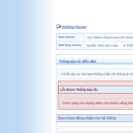
VnVista Forum
♥
Một số câu hỏi phỏng vấn “đặc biệt” của Microsoft
New articles
♥
4 bài học thành công trong kinh
♥
Thương hiệu giày bảo hộ tại Bắc Ninh bán chạy
New blog entries
♥
Thiết bị 
Thông báo từ diễn đàn
Có lỗi xảy ra, nếu bạn không chắc về những gì mì
Lỗi được thông báo là:
Chức năng này không dành cho khách viếng th
Bạn chưa đăng nhập vào hệ thống