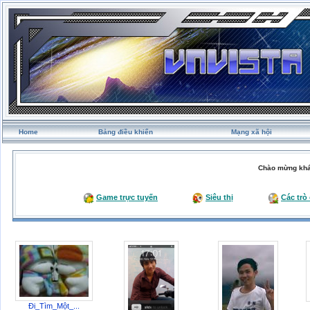
Home
Bảng điều khiển
Mạng xã hội
Chào mừng khá
Game trực tuyến
Siêu thị
Các trò
Đi_Tìm_Một_...