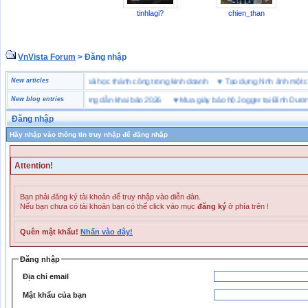
tinhlagi?
chien_than
VnVista Forum
> Đăng nhập
“đặc biệt” của Microsoft
New articles
♥
4 bài học thành công trong kinh doanh
♥
Tạo dựng hình ảnh m
ai hải quan là gì? Hướng dẫn khai báo 2026
New blog entries
♥
Mua giày bảo hộ Jogger tại Bình Dương ở đ
Đăng nhập
Hãy nhập vào thông tin truy nhập để đăng nhập
Attention!
Bạn phải đăng ký tài khoản để truy nhập vào diễn đàn.
Nếu bạn chưa có tài khoản bạn có thể click vào mục
đăng ký
ở phía trên !
Quên mật khẩu!
Nhấn vào đây!
Đăng nhập
Địa chỉ email
Mật khẩu của bạn