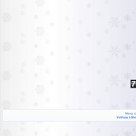
Mạng xã
VnVista I-Sh