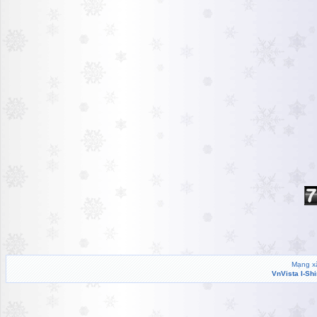
Mạng xã
VnVista I-Sh