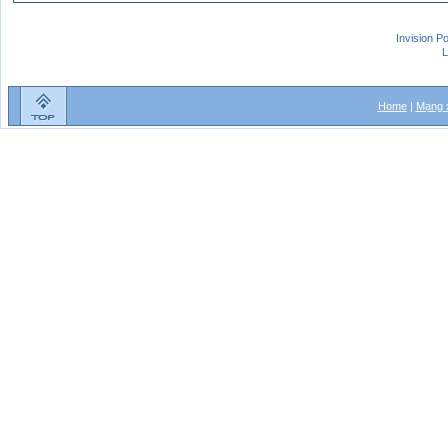
Invision P
L
Home
|
Mạng x