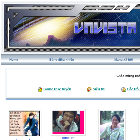
Home
Bảng điều khiển
Mạng xã hội
Chào mừng khá
Game trực tuyến
Siêu thị
Các trò
totocute