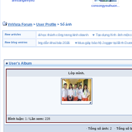
anhsangtinhyeu
consongyeuthuon...
VnVista Forum
>
User Profile
> Sổ ảnh
đặc biệt” của Microsoft
New articles
♥
4 bài học thành công trong kinh doanh
♥
Tạo dựng hình ảnh m
hai hải quan là gì? Hướng dẫn khai báo 2026
New blog entries
♥
Mua giày bảo hộ Jogger tại Bình Dương ở 
User's Album
Lớp mình.
Bình luận:
1 /
Lần xem:
228
·
Tổng số ảnh:
2 ·
Tổng số b