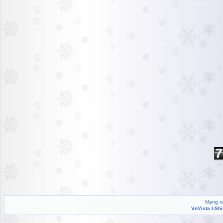
Mạng xã
VnVista I-Sh