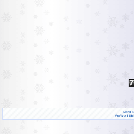
Mạng xã
VnVista I-Sh