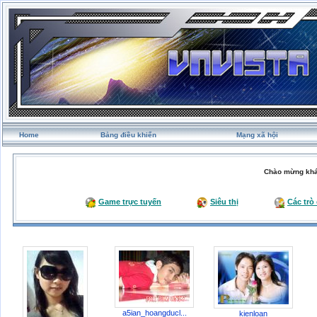
Home
Bảng điều khiển
Mạng xã hội
Chào mừng khá
Game trực tuyến
Siêu thị
Các trò
a5ian_hoangducl...
kienloan