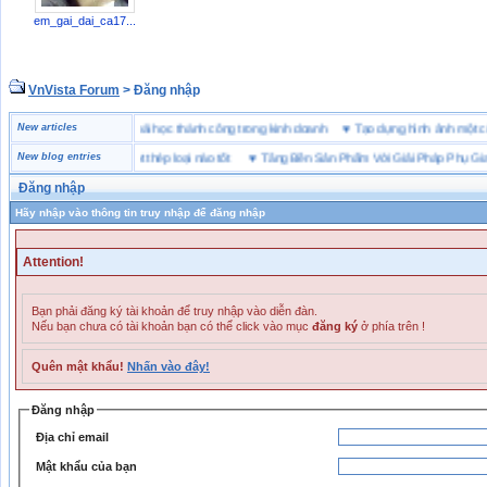
em_gai_dai_ca17...
VnVista Forum
> Đăng nhập
đặc biệt” của Microsoft
New articles
♥
4 bài học thành công trong kinh doanh
♥
Tạo dựng hình ảnh m
bảo hộ lót Kevlar và lót thép loại nào tốt
New blog entries
♥
Tăng Bền Sản Phẩm Với Giải Pháp Phụ Gia Nh
Đăng nhập
Hãy nhập vào thông tin truy nhập để đăng nhập
Attention!
Bạn phải đăng ký tài khoản để truy nhập vào diễn đàn.
Nếu bạn chưa có tài khoản bạn có thể click vào mục
đăng ký
ở phía trên !
Quên mật khẩu!
Nhấn vào đây!
Đăng nhập
Địa chỉ email
Mật khẩu của bạn