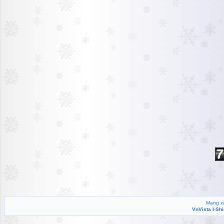
Mạng xã
VnVista I-Sh