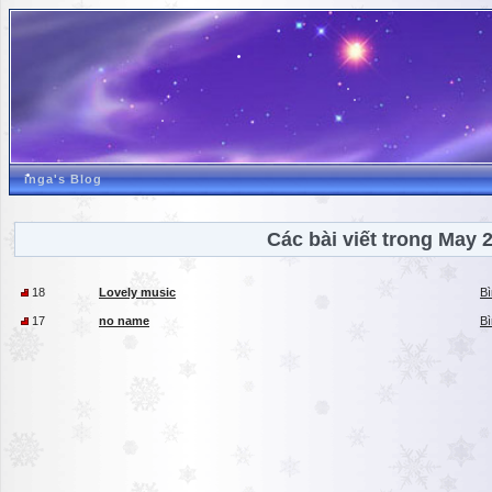
inga's Blog
Các bài viết trong May 
18
Lovely music
Bì
17
no name
Bì