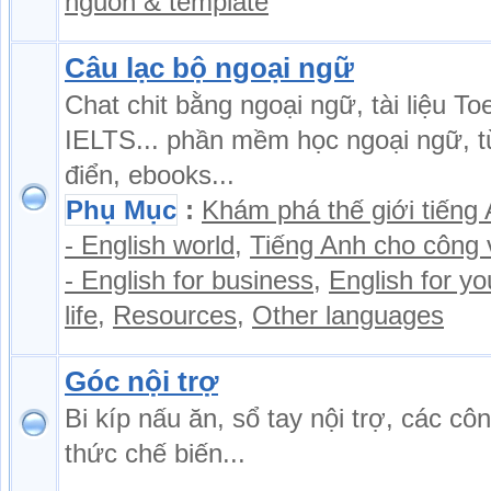
nguồn & template
Câu lạc bộ ngoại ngữ
Chat chit bằng ngoại ngữ, tài liệu Toe
IELTS... phần mềm học ngoại ngữ, t
điển, ebooks...
Phụ Mục
:
Khám phá thế giới tiếng
- English world
,
Tiếng Anh cho công 
- English for business
,
English for yo
life
,
Resources
,
Other languages
Góc nội trợ
Bi kíp nấu ăn, sổ tay nội trợ, các cô
thức chế biến...