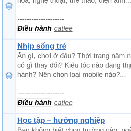
hóa, nghệ thuật, thể thao, điện ảnh..
--------------------
Điều hành
catlee
Nhịp sống trẻ
Ăn gì, chơi ở đâu? Thời trang năm 
có gì thay đổi? Kiểu tóc nào đang th
hành? Nên chọn loại mobile nào?...
--------------------
Điều hành
catlee
Học tập – hướng nghiệp
Bạn không biết chọn trường nào, ng