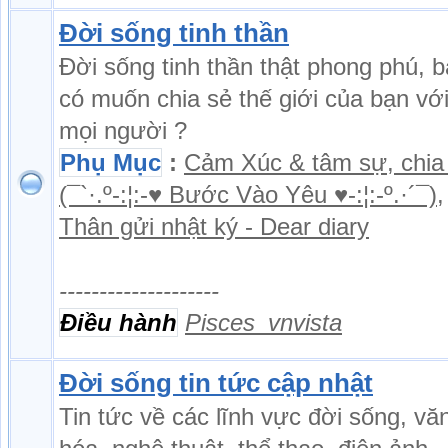
Đời sống tinh thần
Đời sống tinh thần thật phong phú, 
có muốn chia sẻ thế giới của bạn vớ
mọi người ?
Phụ Mục
:
Cảm Xúc & tâm sự, chia
(¯`·.º-:¦:-♥ Bước Vào Yêu ♥-:¦:-º.·´¯)
,
Thân gửi nhật ký - Dear diary
--------------------
Điều hành
Pisces_vnvista
Đời sống tin tức cập nhật
Tin tức về các lĩnh vực đời sống, vă