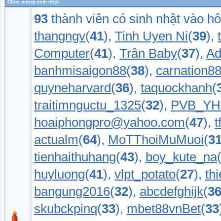
Chúc mừng sinh nhật
93
thành viên có sinh nhật vào h
thangngv
(
41
),
Tinh Uyen Ni
(
39
),
Computer
(
41
),
Trân Baby
(
37
),
Ad
banhmisaigon88
(
38
),
carnation8
quyneharvard
(
36
),
taquockhanh
(
traitimnguctu_1325
(
32
),
PVB_Y
hoaiphongpro@yahoo.com
(
47
),
t
actualm
(
64
),
MoTThoiMuMuoi
(
3
tienhaithuhang
(
43
),
boy_kute_na
huyluong
(
41
),
vlpt_potato
(
27
),
th
bangung2016
(
32
),
abcdefghijk
(
3
skubckpinq
(
33
),
mbet88vnBet
(
33