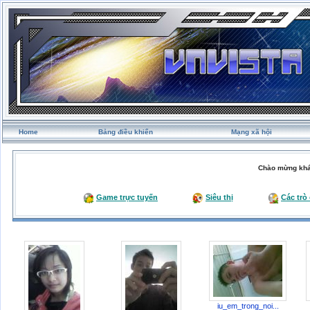
Home
Bảng điều khiển
Mạng xã hội
Chào mừng khá
Game trực tuyến
Siêu thị
Các trò
iu_em_trong_noi...