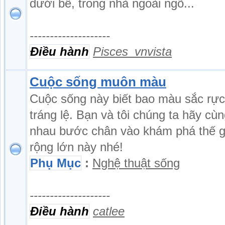
dưới bể, trong nhà ngoài ngõ...
--------------------
Điều hành
Pisces_vnvista
Cuộc sống muôn màu
Cuộc sống này biết bao màu sắc rực
tráng lệ. Bạn và tôi chúng ta hãy cù
nhau bước chân vào khám phá thế g
rộng lớn này nhé!
Phụ Mục
:
Nghệ thuật sống
--------------------
Điều hành
catlee