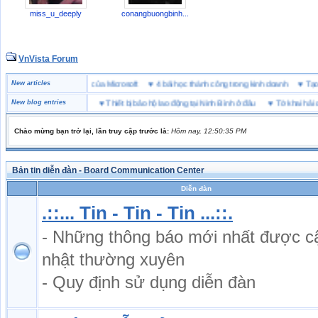
miss_u_deeply
conangbuongbinh...
VnVista Forum
ẻ
♥
New articles
Một số câu hỏi phỏng vấn “đặc biệt” của Microsoft
♥
4 bài học thành công trong kin
h bán chạy
New blog entries
♥
Thiết bị bảo hộ lao động tại Ninh Bình ở đâu
♥
Tờ khai hải quan là gì? Hư
Chào mừng bạn trở lại, lần truy cập trước là:
Hôm nay, 12:50:35 PM
Bản tin diễn đàn - Board Communication Center
Diễn đàn
.::... Tin - Tin - Tin ...::.
- Những thông báo mới nhất được c
nhật thường xuyên
- Quy định sử dụng diễn đàn