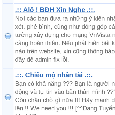
.:: Alô ! BĐH Xin Nghe .::.
Nơi các bạn đưa ra những ý kiến nh
xét, phê bình, cũng như đóng góp cá
tưởng xây dựng cho mạng VnVista 
càng hoàn thiện. Nếu phát hiện bất kỳ
nào trên website, xin cũng thông báo 
đây để admin fix lỗi.
.::. Chiêu mộ nhân tài .::.
Bạn có khả năng ??? Bạn là người 
động và tự tin vào bản thân mình ??
Còn chần chờ gì nữa !!! Hãy mạnh 
lên !! We need you !!! [^^Đang Tuyể