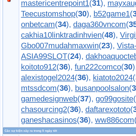
mastericentrepoint1
(
31
),
mayxau
Teecustomshop
(
30
),
b52game1
(
onbetcam
(
34
),
daga360vncom
(
3
cakhia10linktradinhvien
(
48
),
Virg
Gbo007mudahmaxwin
(
23
),
Vista
ASIA99SLOT
(
24
),
dakhoaquocte
koitoto912
(
36
),
fun222comco
(
30
)
alexistogel2024
(
36
),
kiatoto2024
(
mtssdcom
(
36
),
busanpoolsalon
(
3
gamedesignweb
(
37
),
go99gosite
(
chasourcing2
(
36
),
daftarexototo
(
ganeshacasinos
(
36
),
ww886com
Các sự kiện xảy ra trong 5 ngày tới