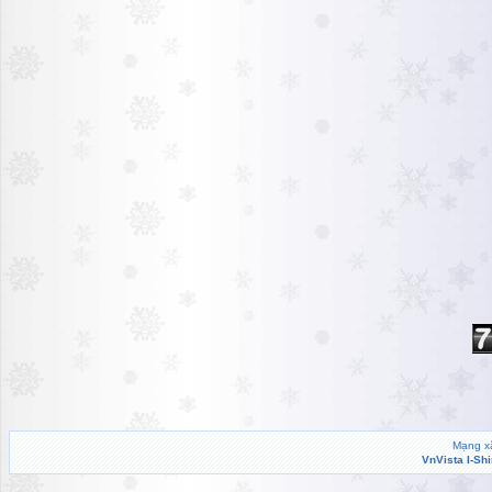
Mạng xã
VnVista I-Sh