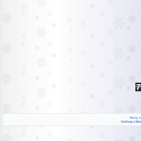
Mạng xã
VnVista I-Sh