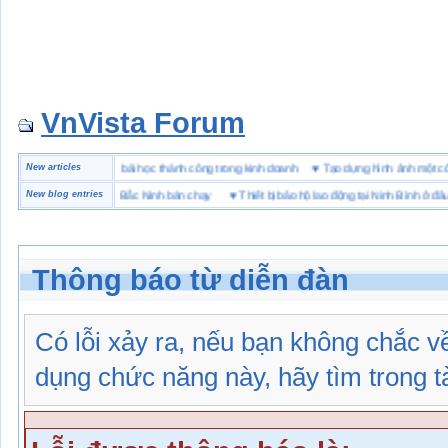
VnVista Forum
đặc biệt” của Microsoft
New articles
♥
4 bài học thành công trong kinh doanh
♥
Tạo dựng hình ảnh mộ
hiệu giày bảo hộ tại Bắc Ninh bán chạy
New blog entries
♥
Thiết bị bảo hộ lao động tại Ninh Bình ở đâu
Thông báo từ diễn đàn
Có lỗi xảy ra, nếu bạn không chắc 
dụng chức năng này, hãy tìm trong tài