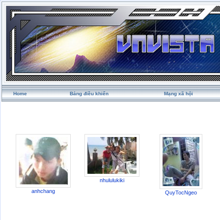
Home
Bảng điều khiển
Mạng xã hội
nhululukiki
anhchang
QuyTocNgeo