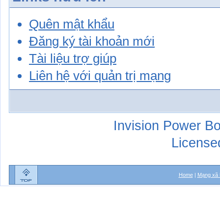
Quên mật khẩu
Đăng ký tài khoản mới
Tài liệu trợ giúp
Liên hệ với quản trị mạng
Invision Power Bo
License
Home
|
Mạng xã 