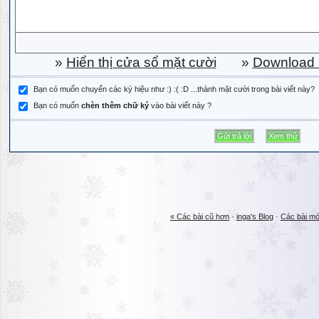
»
Hiển thị cửa sổ mặt cười
»
Download b
Bạn có muốn chuyển các ký hiệu như :) :( :D ...thành mặt cười trong bài viết này?
Bạn có muốn
chèn thêm chữ ký
vào bài viết này ?
« Các bài cũ hơn
·
inga's Blog
·
Các bài mớ