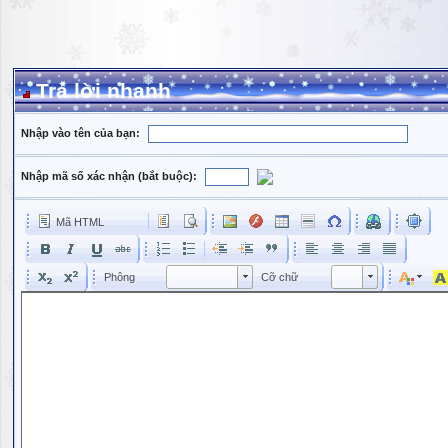
Trả lời nhanh
Nhập vào tên của bạn:
Nhập mã số xác nhận (bắt buộc):
Mã HTML
Phông
Kích cỡ phông
Phông
Cỡ chữ
Phông
Cỡ chữ