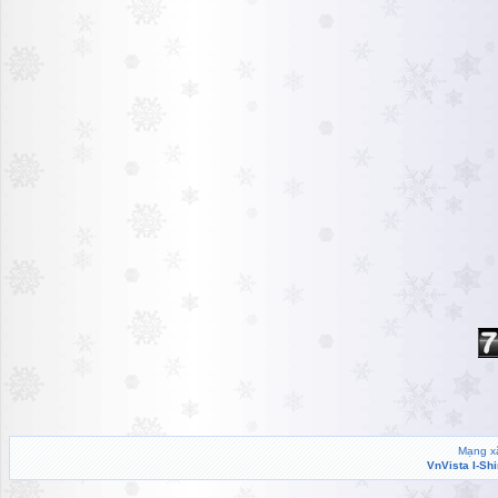
Mạng xã
VnVista I-Sh