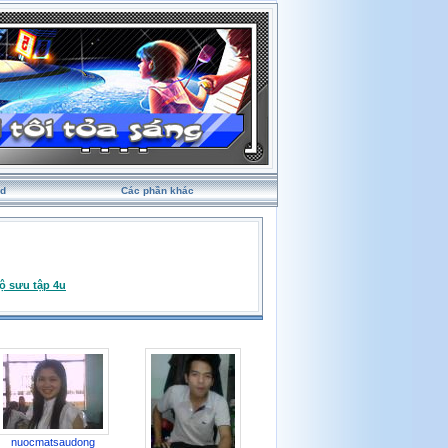
rd
Các phần khác
ộ sưu tập 4u
nuocmatsaudong