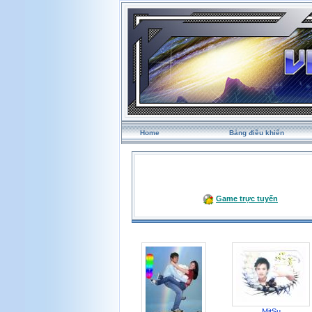
Home
Bảng điều khiển
Game trực tuyến
MitSu