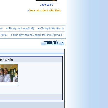
baochan89
»
Xem các thành viên khác
ne đêm
♥
Phong cách người Mỹ
♥
Chỉ nghĩ đến tiền cũng làm người ta ích kỷ
26
♥
Mua giày bảo hộ Jogger tại Bình Dương ở đâu tốt
♥
Thị trường giày bảo hộ tại Th
inh & Hậu