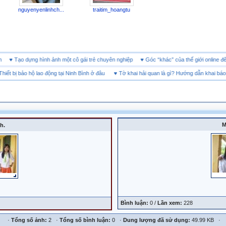
nguyenyenlinhch...
traitim_hoangtu
doanh
♥
Tạo dựng hình ảnh một cô gái trẻ chuyên nghiệp
♥
Góc “khác” của thế giới onli
t bị bảo hộ lao động tại Ninh Bình ở đâu
♥
Tờ khai hải quan là gì? Hướng dẫn khai báo 20
M
h.
Bình luận:
0 /
Lần xem:
228
·
Tổng số ảnh:
2 ·
Tổng số bình luận:
0 ·
Dung lượng đã sử dụng:
49.99 KB ·