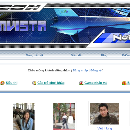
Mạng xã hội
Diễn đàn
Blog
E-Ca
Chào mừng khách viếng thăm
(
Đăng nhập
|
Đăng ký
)
Siêu thị
Các trò chơi khác
Game nhập vai
B
Việt_Hùng