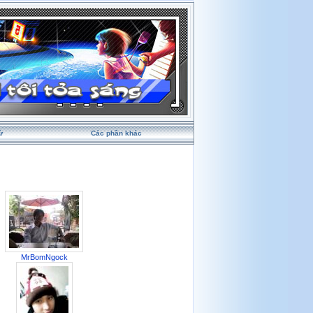
ử
Các phần khác
MrBomNgock