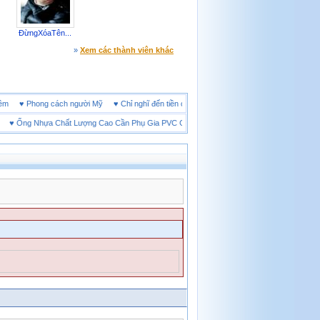
ĐừngXóaTên...
»
Xem các thành viên khác
ine đêm
♥
Phong cách người Mỹ
♥
Chỉ nghĩ đến tiền cũng làm người ta ích kỷ
♥
Ống Nhựa Chất Lượng Cao Cần Phụ Gia PVC Gì?
♥
Giày bảo hộ lót Kevlar và lót thép lo