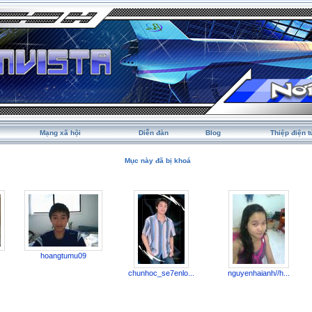
Mạng xã hội
Diễn đàn
Blog
Thiệp điện t
Mục này đã bị khoá
hoangtumu09
chunhoc_se7enlo...
nguyenhaianh//h...