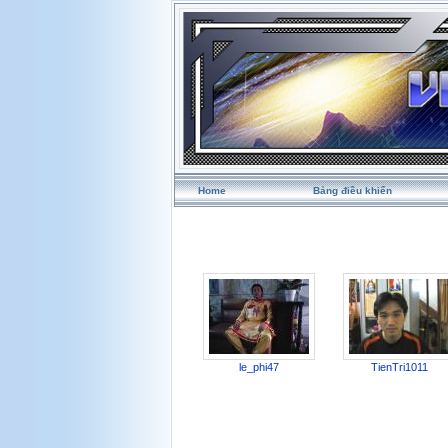
Home
Bảng điều khiển
le_phi47
TienTri1011