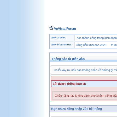
VnVista Forum
♥
Một số câu hỏi phỏng vấn “đặc biệt” của Microsoft
New articles
♥
4 bài học thành công trong kinh
♥
Tờ khai hải quan là gì? Hướng dẫn khai báo 2026
New blog entries
♥
Mua gi
Thông báo từ diễn đàn
Có lỗi xảy ra, nếu bạn không chắc về những gì mì
Lỗi được thông báo là:
Chức năng này không dành cho khách viếng th
Bạn chưa đăng nhập vào hệ thống