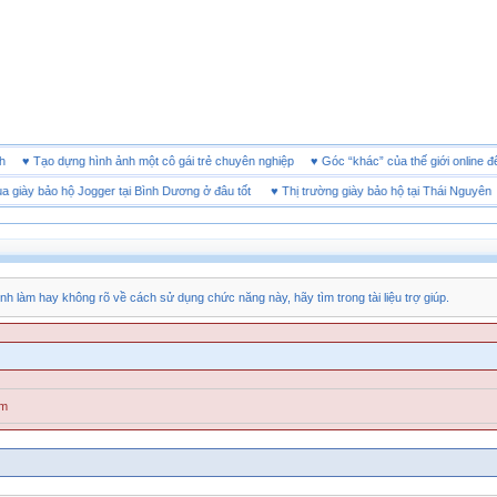
 doanh
♥
Tạo dựng hình ảnh một cô gái trẻ chuyên nghiệp
♥
Góc “khác” của thế giới onl
ày bảo hộ Jogger tại Bình Dương ở đâu tốt
♥
Thị trường giày bảo hộ tại Thái Nguyên
nh làm hay không rõ về cách sử dụng chức năng này, hãy tìm trong tài liệu trợ giúp.
ăm