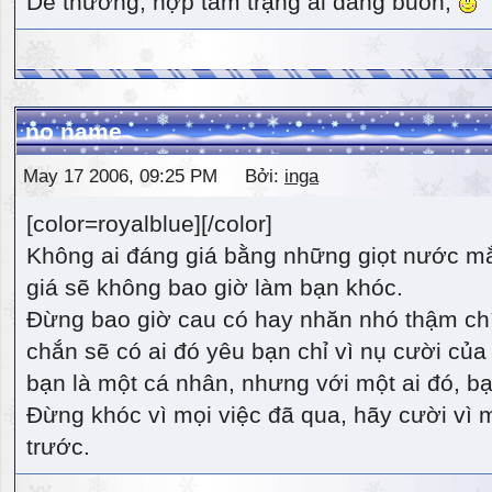
Dễ thương, hợp tâm trạng ai đang buồn,
no name
May 17 2006, 09:25 PM Bởi:
inga
[color=royalblue][/color]
Không ai đáng giá bằng những giọt nước m
giá sẽ không bao giờ làm bạn khóc.
Đừng bao giờ cau có hay nhăn nhó thậm ch
chắn sẽ có ai đó yêu bạn chỉ vì nụ cười của 
bạn là một cá nhân, nhưng với một ai đó, bạn
Đừng khóc vì mọi việc đã qua, hãy cười vì 
trước.