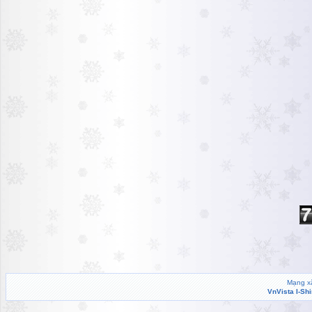
Mạng xã
VnVista I-Sh