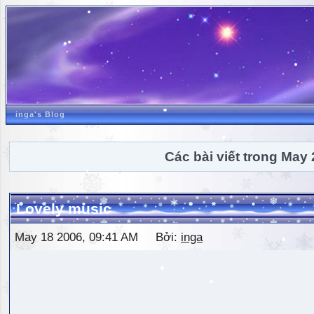
inga's Blog
Các bài viết trong May
Lovely music
May 18 2006, 09:41 AM Bởi:
inga