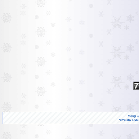
Mạng xã
VnVista I-Sh