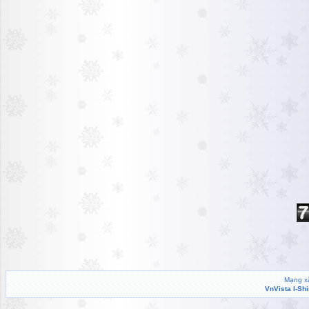
Mạng xã
VnVista I-Sh