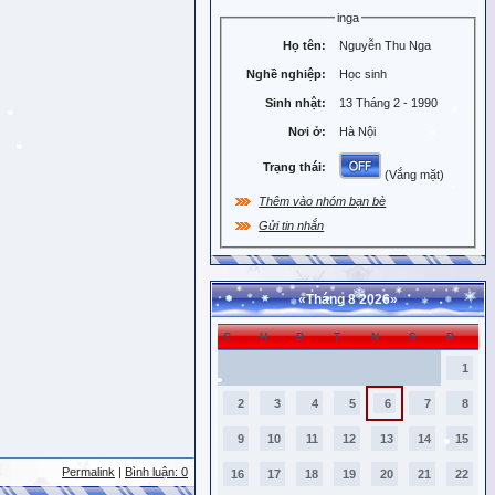
inga
Họ tên:
Nguyễn Thu Nga
Nghề nghiệp:
Học sinh
Sinh nhật:
13 Tháng 2 - 1990
Nơi ở:
Hà Nội
Trạng thái:
(Vắng mặt)
Thêm vào nhóm bạn bè
Gửi tin nhắn
«
Tháng 8 2026
»
C
H
B
T
N
S
B
1
2
3
4
5
6
7
8
9
10
11
12
13
14
15
Permalink
|
Bình luận: 0
16
17
18
19
20
21
22