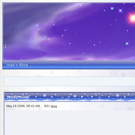
inga's Blog
Lovely music
May 18 2006, 09:41 AM Bởi:
inga