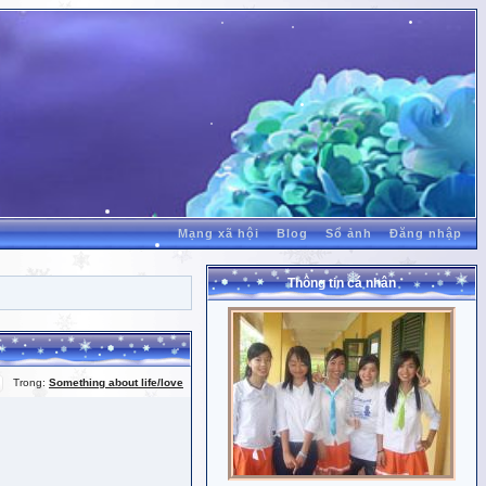
Mạng xã hội
Blog
Sổ ảnh
Đăng nhập
Thông tin cá nhân
Trong:
Something about life/love