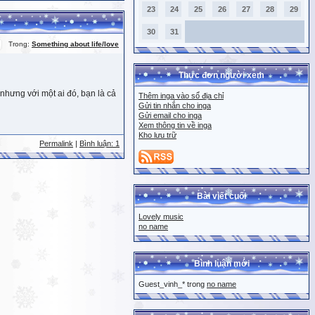
23
24
25
26
27
28
29
30
31
Trong:
Something about life/love
Thực đơn người xem
nhưng với một ai đó, bạn là cả
Thêm inga vào sổ địa chỉ
Gửi tin nhắn cho inga
Gửi email cho inga
Xem thông tin về inga
Kho lưu trữ
Permalink
|
Bình luận: 1
Bài viết cuối
Lovely music
no name
Bình luận mới
Guest_vinh_* trong
no name