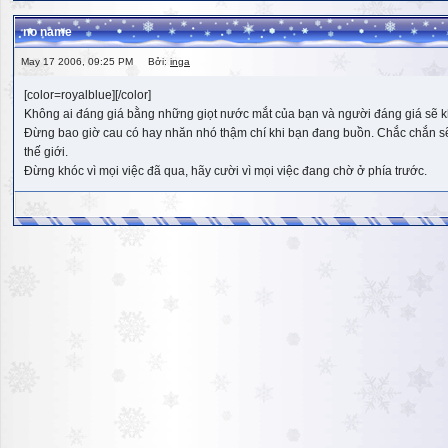
no name
May 17 2006, 09:25 PM Bởi:
inga
[color=royalblue][/color]
Không ai đáng giá bằng những giọt nước mắt của bạn và người đáng giá sẽ k
Đừng bao giờ cau có hay nhăn nhó thậm chí khi bạn đang buồn. Chắc chắn sẽ có
thế giới.
Đừng khóc vì mọi việc đã qua, hãy cười vì mọi việc đang chờ ở phía trước.