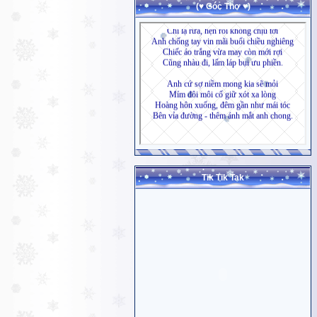
(♥ Góc Thơ ♥)
Tik Tik Tak