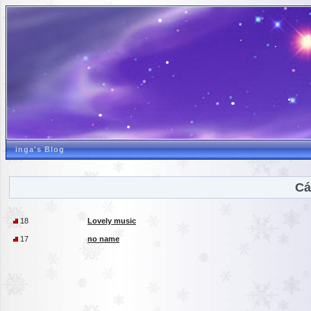
inga's Blog
Cá
18
Lovely music
17
no name