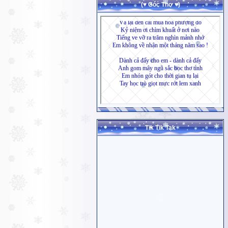
(♥ Góc Thơ ♥)
Tik Tik Tak