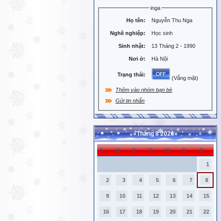
inga
Họ tên:
Nguyễn Thu Nga
Nghề nghiệp:
Học sinh
Sinh nhật:
13 Tháng 2 - 1990
Nơi ở:
Hà Nội
Trạng thái:
(Vắng mặt)
Thêm vào nhóm bạn bè
Gửi tin nhắn
«
Tháng 8 2026
»
C
H
B
T
N
S
B
1
2
3
4
5
6
7
8
9
10
11
12
13
14
15
16
17
18
19
20
21
22