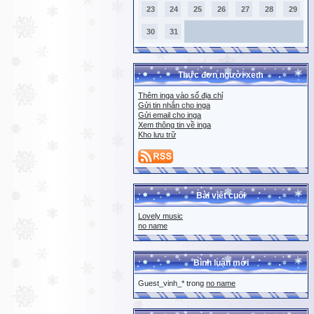
23
24
25
26
27
28
29
30
31
Thực đơn người xem
Thêm inga vào sổ địa chỉ
Gửi tin nhắn cho inga
Gửi email cho inga
Xem thông tin về inga
Kho lưu trữ
Bài viết cuối
Lovely music
no name
Bình luận mới
Guest_vinh_* trong
no name