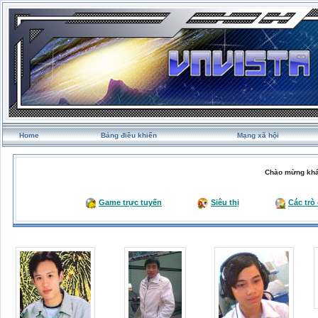
Home
Bảng điều khiển
Mạng xã hội
Chào mừng khá
Game trực tuyến
Siêu thị
Các trò