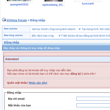
kyucxanh
quangninh2910
ngoisaobang_th1...
VnVista Forum
> Đăng nhập
“đặc biệt” của Microsoft
New articles
♥
4 bài học thành công trong kinh doanh
♥
Tạo dựng hình ảnh 
 hiệu giày bảo hộ tại Bắc Ninh bán chạy
New blog entries
♥
Thiết bị bảo hộ lao động tại Ninh Bình ở đâu
Đăng nhập
Hãy nhập vào thông tin truy nhập để đăng nhập
Attention!
Bạn phải đăng ký tài khoản để truy nhập vào diễn đàn.
Nếu bạn chưa có tài khoản bạn có thể click vào mục
đăng ký
ở phía trên !
Quên mật khẩu!
Nhấn vào đây!
Đăng nhập
Địa chỉ email
Mật khẩu của bạn