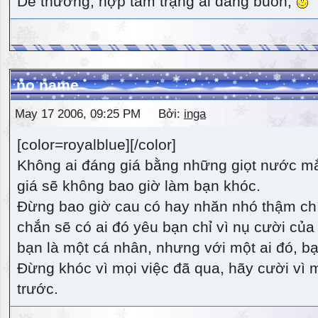
Dễ thương, hợp tâm trạng ai đang buồn,
no name
May 17 2006, 09:25 PM Bởi:
inga
[color=royalblue][/color]
Không ai đáng giá bằng những giọt nước m
giá sẽ không bao giờ làm bạn khóc.
Đừng bao giờ cau có hay nhăn nhó thậm ch
chắn sẽ có ai đó yêu bạn chỉ vì nụ cười của 
bạn là một cá nhân, nhưng với một ai đó, bạn
Đừng khóc vì mọi việc đã qua, hãy cười vì 
trước.