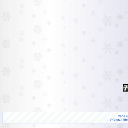
Mạng xã
VnVista I-Sh