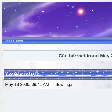
inga's Blog
Các bài viết trong May
Lovely music
May 18 2006, 09:41 AM Bởi:
inga