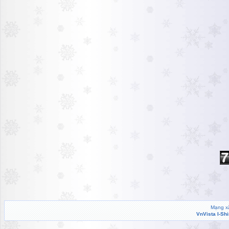
Mạng xã
VnVista I-Sh