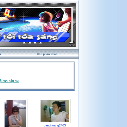
ử
Các phần khác
ộ sưu tập 4u
danghoang2403