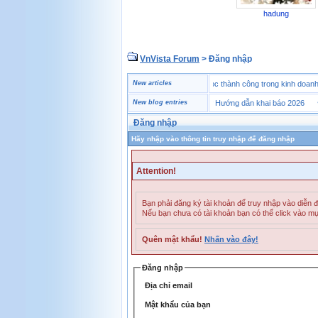
hadung
VnVista Forum
> Đăng nhập
♥
Một số câu hỏi phỏng vấn “đặc biệt” của Microsoft
New articles
♥
4 bài học thành công trong kinh d
♥
Tờ khai hải quan là gì? Hướng dẫn khai báo 2026
New blog entries
♥
Đăng nhập
Hãy nhập vào thông tin truy nhập để đăng nhập
Attention!
Bạn phải đăng ký tài khoản để truy nhập vào diễn 
Nếu bạn chưa có tài khoản bạn có thể click vào m
Quên mật khẩu!
Nhấn vào đây!
Đăng nhập
Địa chỉ email
Mật khẩu của bạn