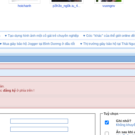
hoichanh
p3h3o_ng0k.iu_4...
vuongnv
oanh
♥
Tạo dựng hình ảnh một cô gái trẻ chuyên nghiệp
♥
Góc “khác” của thế giới onlin
Mua giày bảo hộ Jogger tại Bình Dương ở đâu tốt
♥
Thị trường giày bảo hộ tại Thái Nguyê
đàn.
ục
đăng ký
ở phía trên !
Tuỳ chọn
Ghi nhớ?
Không khuyến
Ẩn sau khi