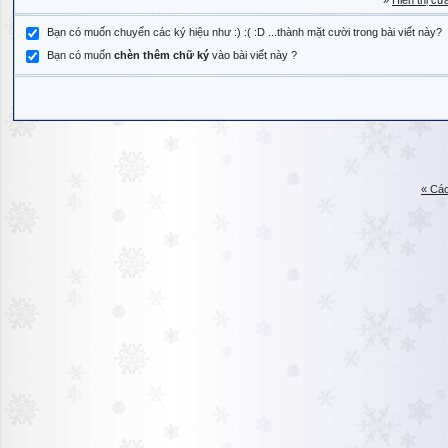
»
Hiển thị cử
Bạn có muốn chuyển các ký hiệu như :) :( :D ...thành mặt cười trong bài viết này?
Bạn có muốn
chèn thêm chữ ký
vào bài viết này ?
« Các