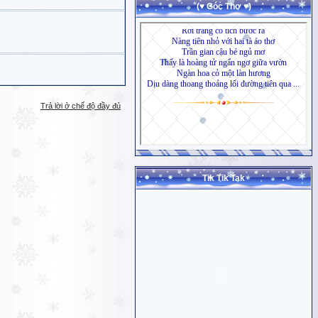
(♥ Góc Thơ ♥)
Trả lời ở chế độ đầy đủ
Tik Tik Tak