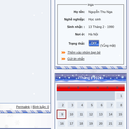
inga
Họ tên:
Nguyễn Thu Nga
Nghề nghiệp:
Học sinh
Sinh nhật:
:
13 Tháng 2 - 1990
Nơi ở:
Hà Nội
Trạng thái:
(Vắng mặt)
Thêm vào nhóm bạn bè
Gửi tin nhắn
«
Tháng 8 2026
»
C
H
B
T
N
S
B
1
2
3
4
5
6
7
8
Permalink
|
Bình luận: 0
9
10
11
12
13
14
15
16
17
18
19
20
21
22