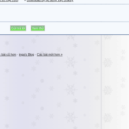
a sổ mặt cười
»
Download bộ gõ tiếng Việt Unikey
 bài cũ hơn
·
inga's Blog
·
Các bài mới hơn »