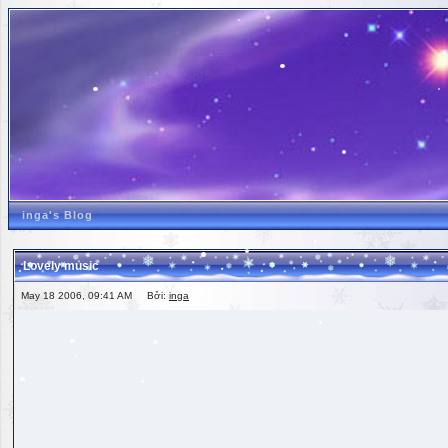
inga's Blog
Lovely music
May 18 2006, 09:41 AM Bởi:
inga