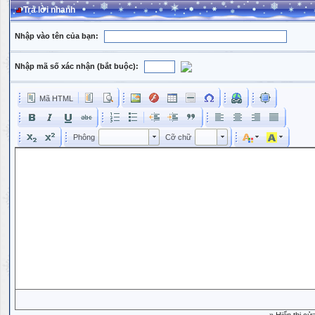
Trả lời nhanh
Nhập vào tên của bạn:
Nhập mã số xác nhận (bắt buộc):
Mã HTML
Phông
Kích cỡ phông
Phông
Cỡ chữ
Phông
Cỡ chữ