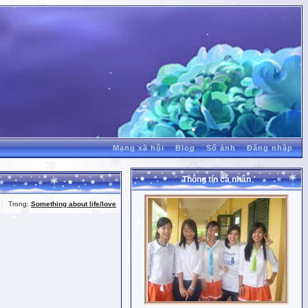
Mạng xã hội
Blog
Sổ ảnh
Đăng nhập
Thông tin cá nhân
Trong:
Something about life/love