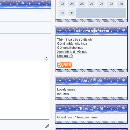
23
24
25
26
27
28
29
30
31
Thực đơn người xem
Thêm inga vào sổ địa chỉ
Gửi tin nhắn cho inga
Gửi email cho inga
Xem thông tin về inga
Kho lưu trữ
Bài viết cuối
Lovely music
no name
Bình luận mới
Guest_vinh_* trong
no name