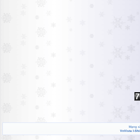
Mạng xã
VnVista I-Sh