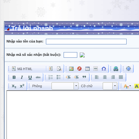
Trả lời nhanh
Nhập vào tên của bạn:
Nhập mã số xác nhận (bắt buộc):
Mã HTML
Phông
Kích cỡ phông
Phông
Cỡ chữ
Phông
Cỡ chữ