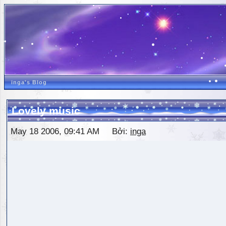
inga's Blog
Lovely music
May 18 2006, 09:41 AM Bởi:
inga