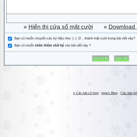
»
Hiển thị cửa sổ mặt cười
»
Download b
Bạn có muốn chuyển các ký hiệu như :) :( :D ...thành mặt cười trong bài viết này?
Bạn có muốn
chèn thêm chữ ký
vào bài viết này ?
« Các bài cũ hơn
·
inga's Blog
·
Các bài mớ