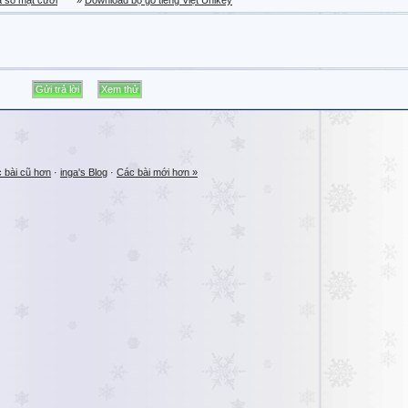
a sổ mặt cười
»
Download bộ gõ tiếng Việt Unikey
 bài cũ hơn
·
inga's Blog
·
Các bài mới hơn »