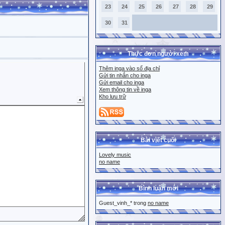
23
24
25
26
27
28
29
30
31
Thực đơn người xem
Thêm inga vào sổ địa chỉ
Gửi tin nhắn cho inga
Gửi email cho inga
Xem thông tin về inga
Kho lưu trữ
Bài viết cuối
Lovely music
no name
Bình luận mới
Guest_vinh_* trong
no name