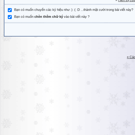
»
Hiển thị cử
Bạn có muốn chuyển các ký hiệu như :) :( :D ...thành mặt cười trong bài viết này?
Bạn có muốn
chèn thêm chữ ký
vào bài viết này ?
« Các