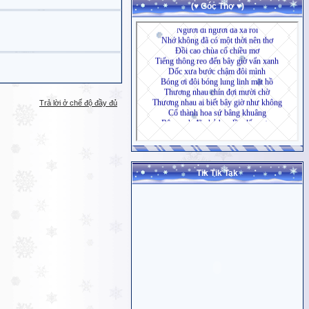
(♥ Góc Thơ ♥)
Trả lời ở chế độ đầy đủ
Tik Tik Tak