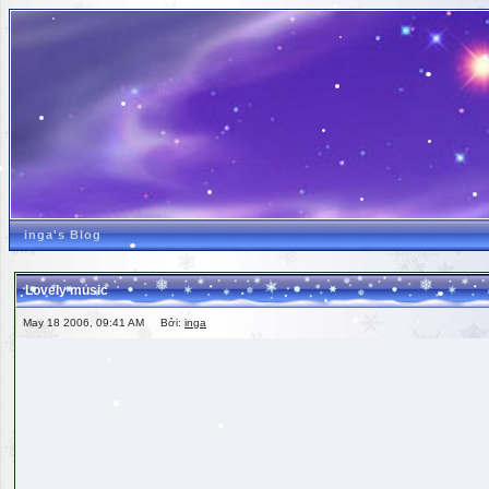
inga's Blog
Lovely music
May 18 2006, 09:41 AM Bởi:
inga