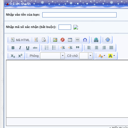
Trả lời nhanh
Nhập vào tên của bạn:
Nhập mã số xác nhận (bắt buộc):
Mã HTML
Phông
Kích cỡ phông
Phông
Cỡ chữ
Phông
Cỡ chữ