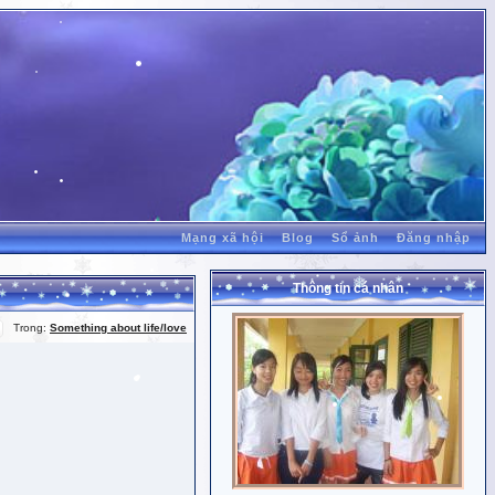
Mạng xã hội
Blog
Sổ ảnh
Đăng nhập
Thông tin cá nhân
Trong:
Something about life/love