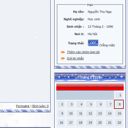
inga
Họ tên:
Nguyễn Thu Nga
Nghề nghiệp:
Học sinh
Sinh nhật:
:
13 Tháng 2 - 1990
Nơi ở:
Hà Nội
Trạng thái:
(Vắng mặt)
Thêm vào nhóm bạn bè
Gửi tin nhắn
«
Tháng 8 2026
»
C
H
B
T
N
S
B
1
2
3
4
5
6
7
8
Permalink
|
Bình luận: 0
9
10
11
12
13
14
15
16
17
18
19
20
21
22