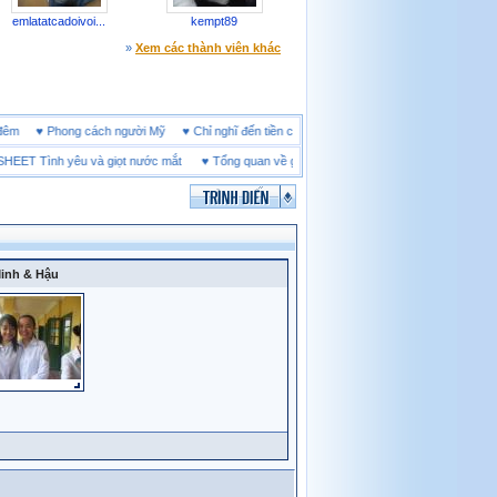
emlatatcadoivoi...
kempt89
»
Xem các thành viên khác
line đêm
♥
Phong cách người Mỹ
♥
Chỉ nghĩ đến tiền cũng làm người ta ích kỷ
T Tình yêu và giọt nước mắt
♥
Tổng quan về giày bảo hộ tại Vĩnh Long
♥
Khả Năng H
inh & Hậu