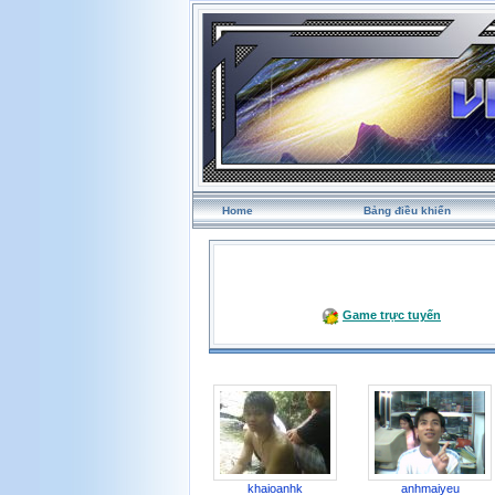
Home
Bảng điều khiển
Game trực tuyến
khaioanhk
anhmaiyeu