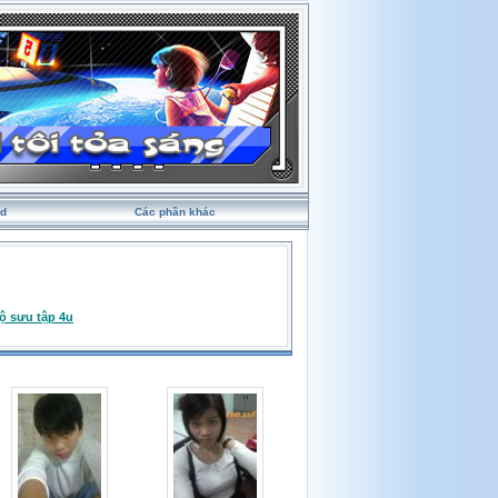
rd
Các phần khác
ộ sưu tập 4u