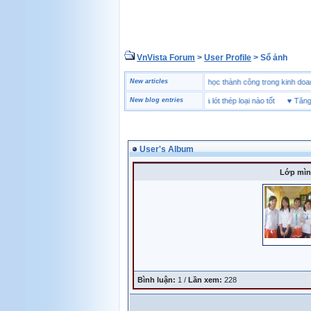
VnVista Forum
>
User Profile
> Sổ ảnh
ẻ
♥
Một số câu hỏi phỏng vấn “đặc biệt” của Microsoft
New articles
♥
4 bài học thành công trong kin
♥
Giày bảo hộ lót Kevlar và lót thép loại nào tốt
New blog entries
♥
Tăng Bền
User's Album
Lớp mìn
Bình luận:
1 /
Lần xem:
228