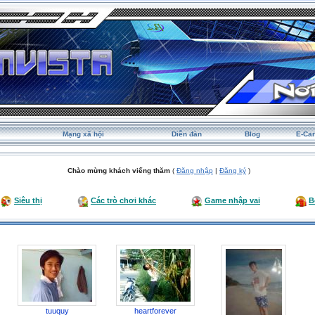
Mạng xã hội
Diễn đàn
Blog
E-Ca
Chào mừng khách viếng thăm
(
Đăng nhập
|
Đăng ký
)
Siêu thị
Các trò chơi khác
Game nhập vai
B
tuuquy
heartforever