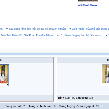
langtudatinh910...
h doanh
♥
Tạo dựng hình ảnh một cô gái trẻ chuyên nghiệp
♥
Góc “khác” của thế giới on
 Sản Phẩm Với Giải Pháp Phụ Gia Nhựa
♥
Ưu điểm của giày bảo hộ đế cao su
♥
SHEE
M
h.
Bình luận:
0 /
Lần xem:
228
·
Tổng số ảnh:
2 ·
Tổng số bình luận:
0 ·
Dung lượng đã sử dụng:
49.99 KB ·