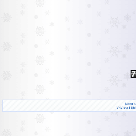
Mạng xã
VnVista I-Sh