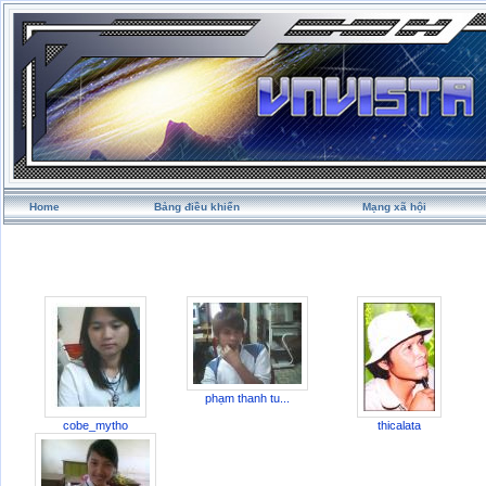
Home
Bảng điều khiển
Mạng xã hội
phạm thanh tu...
cobe_mytho
thicalata