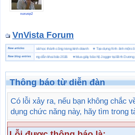
xuxusp2
VnVista Forum
c biệt” của Microsoft
New articles
♥
4 bài học thành công trong kinh doanh
♥
Tạo dựng hình ảnh một
i hải quan là gì? Hướng dẫn khai báo 2026
New blog entries
♥
Mua giày bảo hộ Jogger tại Bình Dương ở đ
Thông báo từ diễn đàn
Có lỗi xảy ra, nếu bạn không chắc 
dụng chức năng này, hãy tìm trong tài
Lỗi được thông báo là: