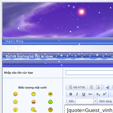
inga's Blog
Gửi trả lời trong bài viết no name
Thông tin về khách viếng thăm
Nhập vào tên của bạn
Mã HTML
Biểu tượng mặt cười
Kiểu
Kiểu
Kiểu
Định dạng