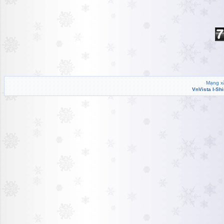
Hiển thị tất cả
Mạng xã
VnVista I-Sh