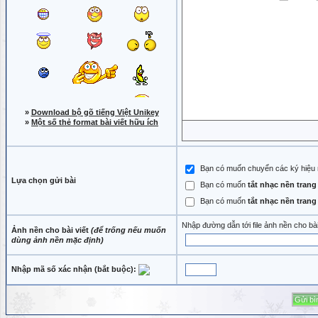
»
Download bộ gõ tiếng Việt Unikey
»
Một số thẻ format bài viết hữu ích
Bạn có muốn chuyển các ký hiệu như
Lựa chọn gửi bài
Bạn có muốn
tắt nhạc nền tran
Bạn có muốn
tắt nhạc nền tran
Nhập đường dẫn tới file ảnh nền cho bà
Ảnh nền cho bài viết
(để trống nếu muốn
dùng ảnh nền mặc định)
Nhập mã số xác nhận (bắt buộc):