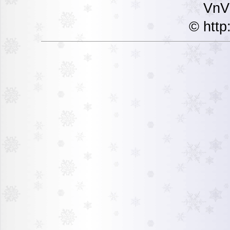
VnVi
© http