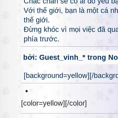
Chắc chắn sẽ có ai đó yêu bạ
Với thế giới, bạn là một cá n
thế giới.
Đừng khóc vì mọi việc đã qua
phía trước.
bởi: Guest_vinh_* trong No
[background=yellow][/backgro
[color=yellow][/color]