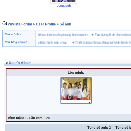
congbach
VnVista Forum
>
User Profile
> Sổ ảnh
đặc biệt” của Microsoft
New articles
♥
4 bài học thành công trong kinh doanh
♥
Tạo dựng hình ảnh mộ
ng hiệu giày bảo hộ tại Bắc Ninh bán chạy
New blog entries
♥
Thiết bị bảo hộ lao động tại Ninh Bình ở đâu
User's Album
Lớp mình.
Bình luận:
1 /
Lần xem:
228
·
Tổng số ảnh:
2 ·
Tổng số b