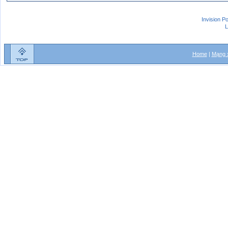
Invision P
L
Home
|
Mạng x