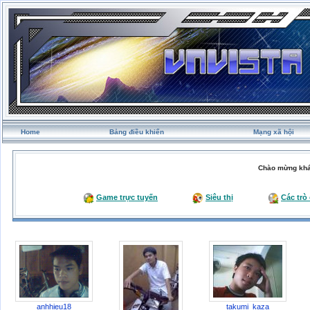
Home
Bảng điều khiển
Mạng xã hội
Chào mừng khá
Game trực tuyến
Siêu thị
Các trò
anhhieu18
takumi_kaza