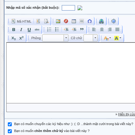
Nhập mã số xác nhận (bắt buộc):
Mã HTML
Phông
Kích cỡ phông
Phông
Cỡ chữ
Phông
Cỡ chữ
»
Hiển thị cử
Bạn có muốn chuyển các ký hiệu như :) :( :D ...thành mặt cười trong bài viết này?
Bạn có muốn
chèn thêm chữ ký
vào bài viết này ?