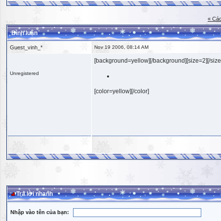
« Các
Bình luận
Guest_vinh_*
Nov 19 2006, 08:14 AM
[background=yellow][/background][size=2][/size
Unregistered
[color=yellow][/color]
Trả lời nhanh
Nhập vào tên của bạn: