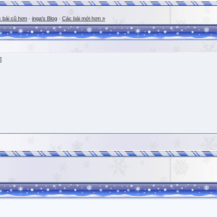
 bài cũ hơn
·
inga's Blog
·
Các bài mới hơn »
]