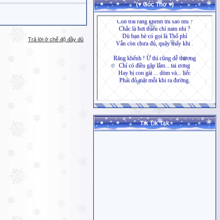
(♥ Góc Thơ ♥)
Trả lời ở chế độ đầy đủ
Tik Tik Tak