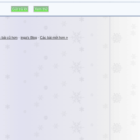
 bài cũ hơn
·
inga's Blog
·
Các bài mới hơn »