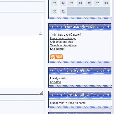
23
24
25
26
27
28
29
30
31
Thực đơn người xem
Thêm inga vào sổ địa chỉ
Gửi tin nhắn cho inga
Gửi email cho inga
Xem thông tin về inga
Kho lưu trữ
Bài viết cuối
Lovely music
no name
Bình luận mới
Guest_vinh_* trong
no name