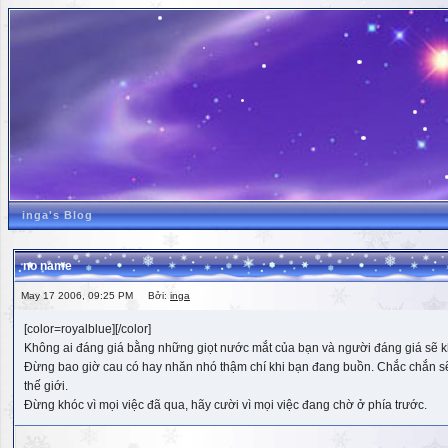
inga's Blog
no name
May 17 2006, 09:25 PM Bởi:
inga
[color=royalblue][/color]
Không ai đáng giá bằng những giọt nước mắt của bạn và người đáng giá sẽ k
Đừng bao giờ cau có hay nhăn nhó thậm chí khi bạn đang buồn. Chắc chắn sẽ có
thế giới.
Đừng khóc vì mọi việc đã qua, hãy cười vì mọi việc đang chờ ở phía trước.