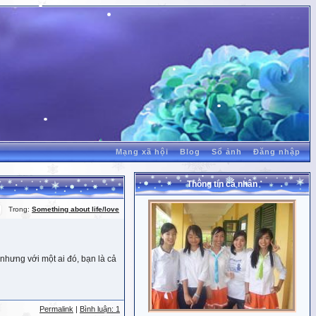
Mạng xã hội
Blog
Sổ ảnh
Đăng nhập
Thông tin cá nhân
Trong:
Something about life/love
nhưng với một ai đó, bạn là cả
Permalink
|
Bình luận: 1