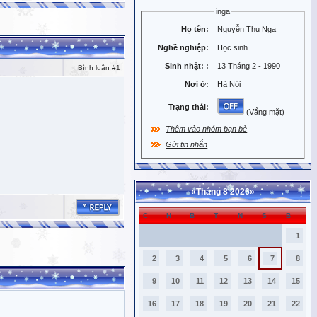
inga
Họ tên:
Nguyễn Thu Nga
Nghề nghiệp:
Học sinh
Sinh nhật:
:
13 Tháng 2 - 1990
Bình luận
#1
Nơi ở:
Hà Nội
Trạng thái:
(Vắng mặt)
Thêm vào nhóm bạn bè
Gửi tin nhắn
«
Tháng 8 2026
»
C
H
B
T
N
S
B
1
2
3
4
5
6
7
8
9
10
11
12
13
14
15
16
17
18
19
20
21
22