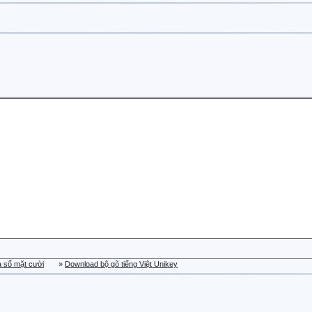
a sổ mặt cười
»
Download bộ gõ tiếng Việt Unikey