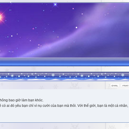
hông bao giờ làm bạn khóc.
 ai đó yêu bạn chỉ vì nụ cười của bạn mà thôi. Với thế giới, bạn là một cá nhân, 