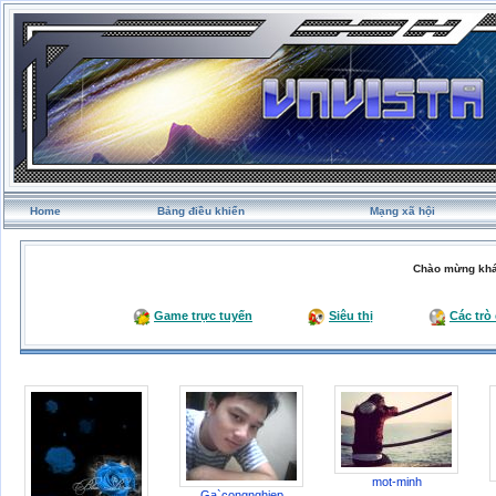
Home
Bảng điều khiển
Mạng xã hội
Chào mừng khá
Game trực tuyến
Siêu thị
Các trò
mot-minh
Ga`congnghiep