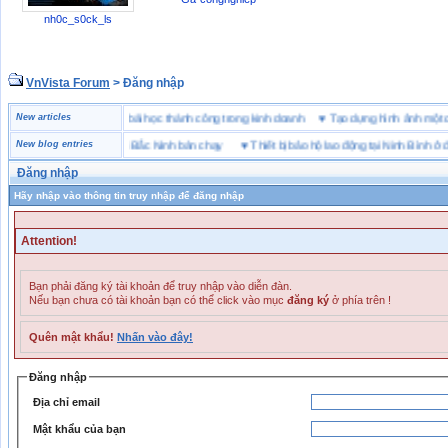
nh0c_s0ck_ls
VnVista Forum
> Đăng nhập
“đặc biệt” của Microsoft
New articles
♥
4 bài học thành công trong kinh doanh
♥
Tạo dựng hình ảnh 
g hiệu giày bảo hộ tại Bắc Ninh bán chạy
New blog entries
♥
Thiết bị bảo hộ lao động tại Ninh Bình ở đâu
Đăng nhập
Hãy nhập vào thông tin truy nhập để đăng nhập
Attention!
Bạn phải đăng ký tài khoản để truy nhập vào diễn đàn.
Nếu bạn chưa có tài khoản bạn có thể click vào mục
đăng ký
ở phía trên !
Quên mật khẩu!
Nhấn vào đây!
Đăng nhập
Địa chỉ email
Mật khẩu của bạn