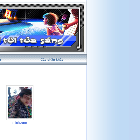
ử
Các phần khác
minhtieno