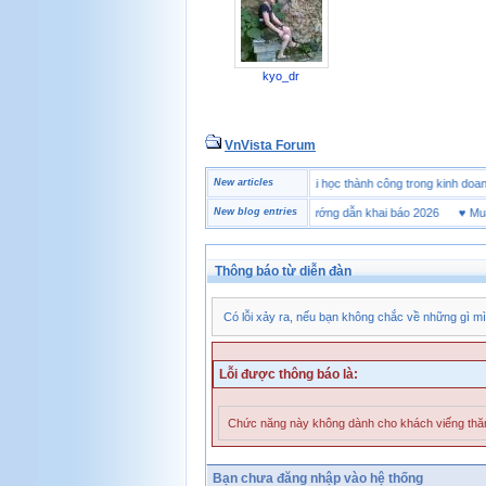
kyo_dr
VnVista Forum
♥
Một số câu hỏi phỏng vấn “đặc biệt” của Microsoft
New articles
♥
4 bài học thành công trong kinh
♥
Tờ khai hải quan là gì? Hướng dẫn khai báo 2026
New blog entries
♥
Mua già
Thông báo từ diễn đàn
Có lỗi xảy ra, nếu bạn không chắc về những gì mì
Lỗi được thông báo là:
Chức năng này không dành cho khách viếng th
Bạn chưa đăng nhập vào hệ thống