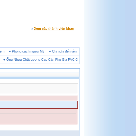
»
Xem các thành viên khác
line đêm
♥
Phong cách người Mỹ
♥
Chỉ nghĩ đến tiền cũng làm người ta ích kỷ
Ống Nhựa Chất Lượng Cao Cần Phụ Gia PVC Gì?
♥
Giày bảo hộ lót Kevlar và lót thép loạ