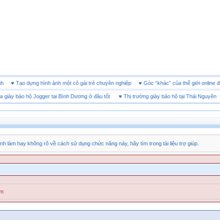
 doanh
♥
Tạo dựng hình ảnh một cô gái trẻ chuyên nghiệp
♥
Góc “khác” của thế giới on
y bảo hộ Jogger tại Bình Dương ở đâu tốt
♥
Thị trường giày bảo hộ tại Thái Nguyên
♥
nh làm hay không rõ về cách sử dụng chức năng này, hãy tìm trong tài liệu trợ giúp.
ăm