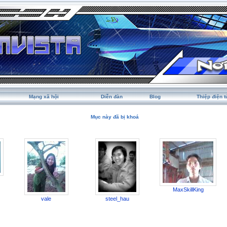
Mạng xã hội
Diễn đàn
Blog
Thiệp điện t
Mục này đã bị khoá
MaxSkillKing
vale
steel_hau