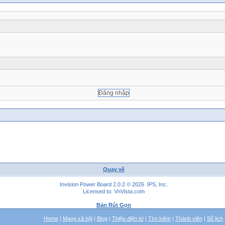
Quay về
Invision Power Board 2.0.2 © 2026 IPS, Inc.
Licensed to: VnVista.com
Bản Rút Gọn
Home
|
Mạng xã hội
|
Blog
|
Thiệp điện tử
|
Tìm kiếm
|
Thành viên
|
Sổ lịch