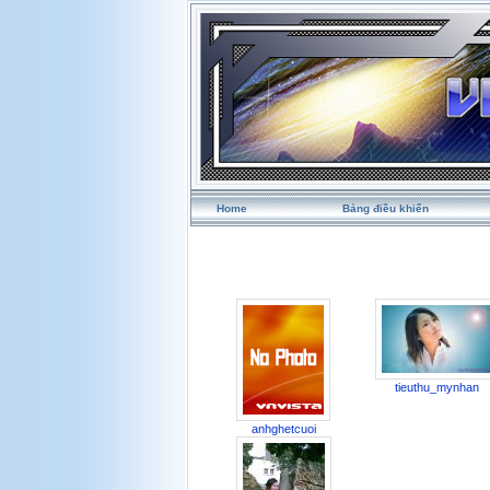
Home
Bảng điều khiển
tieuthu_mynhan
anhghetcuoi