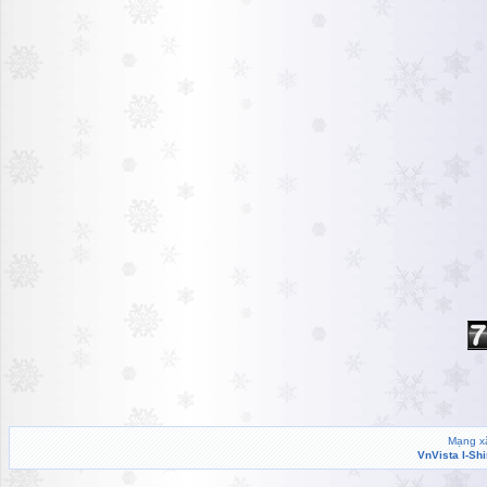
Mạng xã
VnVista I-Sh