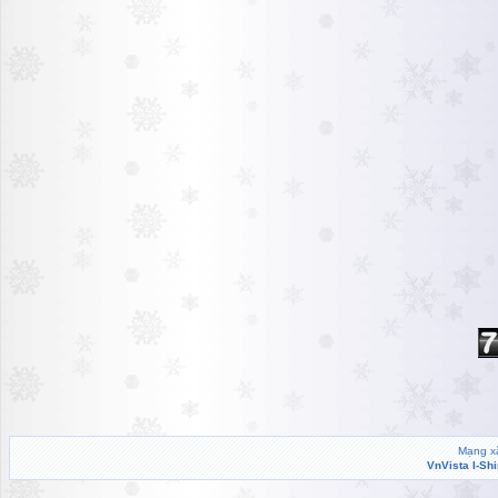
Mạng xã
VnVista I-Sh