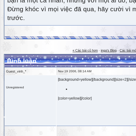
bạn là một cá nhân, nhưng với một ai đó, bạn
Đừng khóc vì mọi việc đã qua, hãy cười vì 
trước.
« Các bài cũ hơn
·
inga's Blog
·
Các bài mớ
Bình luận
Guest_vinh_*
Nov 19 2006, 08:14 AM
[background=yellow][/background][size=2][/size
Unregistered
[color=yellow][/color]