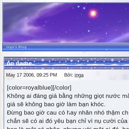
inga's Blog
no name
May 17 2006, 09:25 PM Bởi:
inga
[color=royalblue][/color]
Không ai đáng giá bằng những giọt nước m
giá sẽ không bao giờ làm bạn khóc.
Đừng bao giờ cau có hay nhăn nhó thậm ch
chắn sẽ có ai đó yêu bạn chỉ vì nụ cười của 