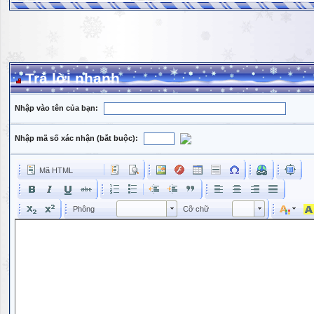
Trả lời nhanh
Nhập vào tên của bạn:
Nhập mã số xác nhận (bắt buộc):
Mã HTML
Phông
Kích cỡ phông
Phông
Cỡ chữ
Phông
Cỡ chữ