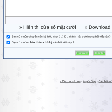
»
Hiển thị cửa sổ mặt cười
»
Download b
Bạn có muốn chuyển các ký hiệu như :) :( :D ...thành mặt cười trong bài viết này?
Bạn có muốn
chèn thêm chữ ký
vào bài viết này ?
« Các bài cũ hơn
·
inga's Blog
·
Các bài mớ