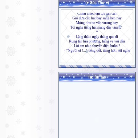
(♥ Góc Thơ ♥)
Tik Tik Tak