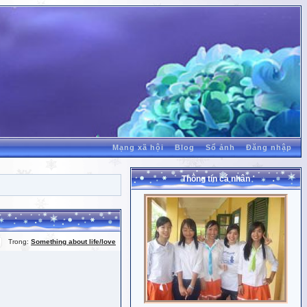
Mạng xã hội
Blog
Sổ ảnh
Đăng nhập
Thông tin cá nhân
Trong:
Something about life/love