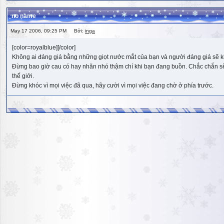
no name
May 17 2006, 09:25 PM Bởi:
inga
[color=royalblue][/color]
Không ai đáng giá bằng những giọt nước mắt của bạn và người đáng giá sẽ k
Đừng bao giờ cau có hay nhăn nhó thậm chí khi bạn đang buồn. Chắc chắn sẽ có
thế giới.
Đừng khóc vì mọi việc đã qua, hãy cười vì mọi việc đang chờ ở phía trước.