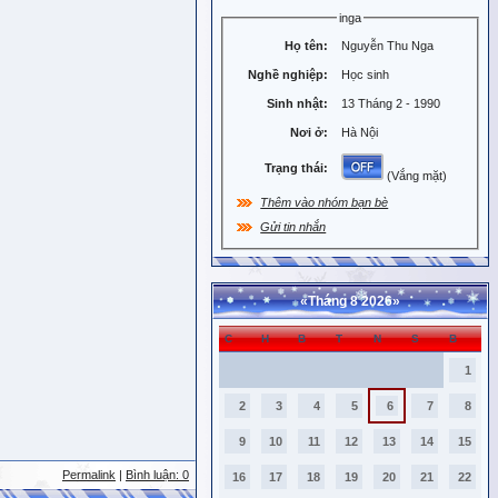
inga
Họ tên:
Nguyễn Thu Nga
Nghề nghiệp:
Học sinh
Sinh nhật:
13 Tháng 2 - 1990
Nơi ở:
Hà Nội
Trạng thái:
(Vắng mặt)
Thêm vào nhóm bạn bè
Gửi tin nhắn
«
Tháng 8 2026
»
C
H
B
T
N
S
B
1
2
3
4
5
6
7
8
9
10
11
12
13
14
15
Permalink
|
Bình luận: 0
16
17
18
19
20
21
22