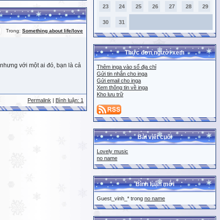
23
24
25
26
27
28
29
30
31
Trong:
Something about life/love
Thực đơn người xem
nhưng với một ai đó, bạn là cả
Thêm inga vào sổ địa chỉ
Gửi tin nhắn cho inga
Gửi email cho inga
Xem thông tin về inga
Kho lưu trữ
Permalink
|
Bình luận: 1
Bài viết cuối
Lovely music
no name
Bình luận mới
Guest_vinh_* trong
no name