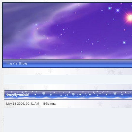
inga's Blog
Lovely music
May 18 2006, 09:41 AM Bởi:
inga