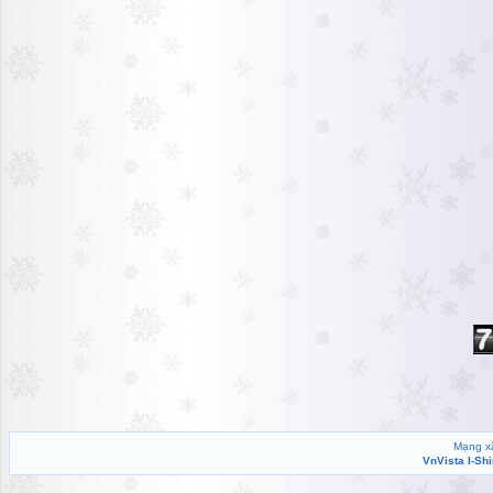
Mạng xã
VnVista I-Sh