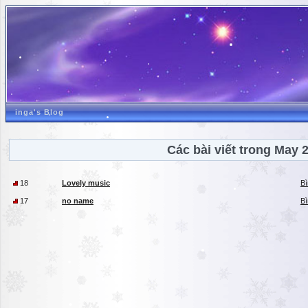
inga's Blog
Các bài viết trong May 
18
Lovely music
Bì
17
no name
Bì