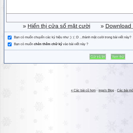
»
Hiển thị cửa sổ mặt cười
»
Download b
Bạn có muốn chuyển các ký hiệu như :) :( :D ...thành mặt cười trong bài viết này?
Bạn có muốn
chèn thêm chữ ký
vào bài viết này ?
« Các bài cũ hơn
·
inga's Blog
·
Các bài mớ