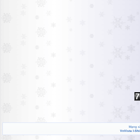
Mạng xã
VnVista I-Sh