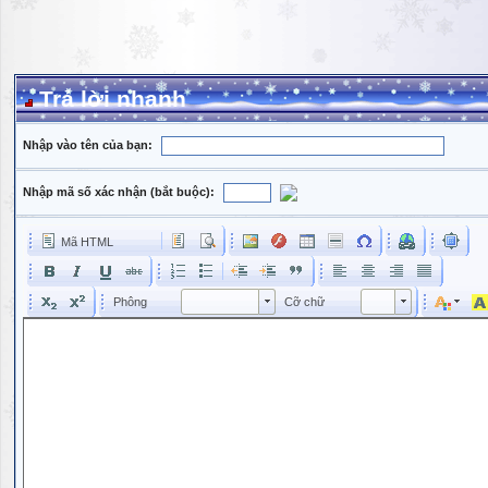
Trả lời nhanh
Nhập vào tên của bạn:
Nhập mã số xác nhận (bắt buộc):
Mã HTML
Phông
Kích cỡ phông
Phông
Cỡ chữ
Phông
Cỡ chữ