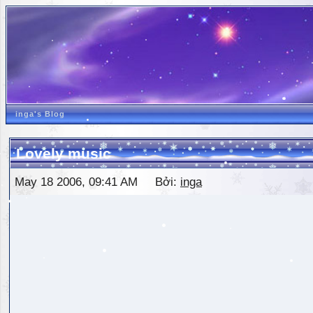
inga's Blog
Lovely music
May 18 2006, 09:41 AM Bởi:
inga